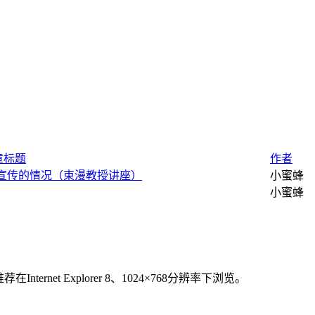
章标题
作者
普宣传的情况（束漫教授讲座）
小蜜蜂
小蜜蜂
在Internet Explorer 8、1024×768分辨率下浏览。