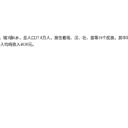
3镇6乡，总人口27.8万人，居住着瑶、汉、壮、苗等19个民族，其中瑶
人均纯收入4630元。