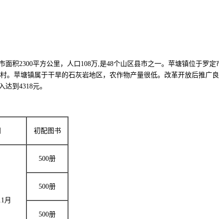
300平方公里，人口108万,是48个山区县市之一。苹塘镇位于罗定市东部
128个自然村。苹塘镇属于干旱的石灰岩地区，农作物产量很低。改革开放后
达到4318元。
间
初配图书
500册
500册
11月
500册