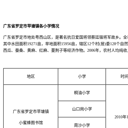
广东省罗定市苹塘镇各小学情况
广东省罗定市地处粤西山区，是著名抗日爱国将领蔡廷锴将军故乡。全市面积2
其中水田面积19271亩，旱地面积15956亩，辖区12个村(居)委
西瓜、蚕桑、黄麻、红麻、蔓荆子等经济作物。2006年，农村人均纯收入
地区
小学
时
桐油小学
山口岗小学
广东省罗定市苹塘镇
2010年
小蜜蜂图书馆
周沙小学