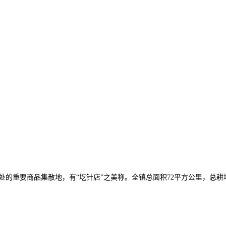
要商品集散地，有“圪针店”之美称。全镇总面积72平方公里，总耕地38120