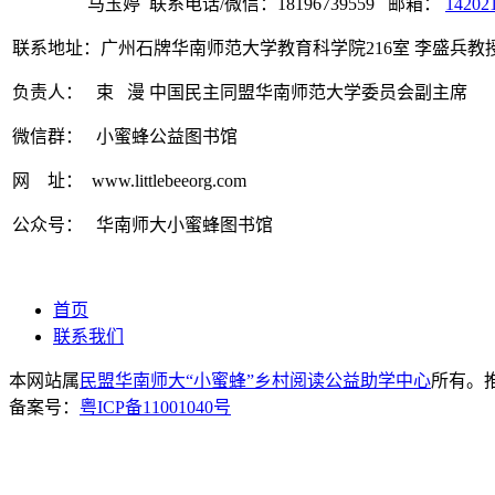
马玉婷 联系电话/微信：18196739559 邮箱：
14202
联系地址：广州石牌华南师范大学教育科学院216室 李盛兵教授
负责人： 束 漫
中国民主同盟华南师范大学委员会副主席
微信群： 小蜜蜂公益图书馆
网 址： www.littlebeeorg.com
公众号： 华南师大小蜜蜂图书馆
首页
联系我们
本网站属
民盟华南师大“小蜜蜂”乡村阅读公益助学中心
所有。推荐
备案号：
粤ICP备11001040号