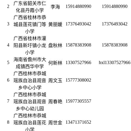
广东省韶关市仁
2
15914880990
15914880990
李海
化县丹霞小学
广西省桂林市恭
3
17376493042
17376493042
城县莲花镇门等
黄丽媛
小学
广西省桂林市灌
4
15878383908
15878383908
阳县新圩镇小龙
盘秋林
小学
海南省儋州市大
5
13307527966
hxl13307527966
何新林
成镇西华中学
广西桂林市恭城
6
15777308002
瑶族自治县观音
周文玉
乡中心小学
广西桂林市恭城
7
15977305557
瑶族自治县观音
周春艳
乡中心幼儿园
广西桂林市恭城
8
13471371652
瑶族自治县莲花
周世金
小学