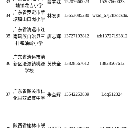
33
15207660023
15207660023
蒙芬妹
塘镇龙吉小学
广东省罗定市苹
34
13653085280
wxid_67j2flzdczdu
林发勇
塘镇山口岗小学
广东省清远市连
35
13727193812
tzh13727193812
南瑶族自治县三
唐志辉
排镇油岭小学
广东省清远市清
36
13828567612
13828567612
新区浸潭镇桃源
黄德全
学校
广东省韶关市仁
37
13542253839
Ldq512324
朱奎辉
化县双峰寨中学
陕西省榆林市绥