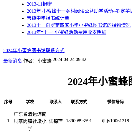
2013-11捐赠
2013年 小蜜蜂十一乡村阅读公益助学活动--罗定苹
吉镇中学捐书统计单
2013十一向罗定四家小学小蜜蜂图书馆的捐物情况
2013年“十一”小蜜蜂活动费用收支明细
2024年小蜜蜂图书馆联系方式
2024-04-24 09:42
最新消息
作者：小蜜蜂
2024年小蜜
序号
学校
联系人
联系方式
微信号码
广东省清远连南
1
18900893591
tjhjy10061218
县寨岗镇社墩小
陆锦萍
学