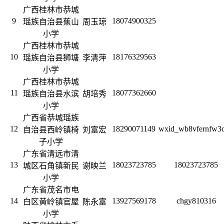
广西桂林市恭城
9
18074900325
瑶族自治县蕉山
周玉琼
小学
广西桂林市恭城
10
18176329563
瑶族自治县狮塘
李清萍
小学
广西桂林市恭城
11
18077362660
瑶族自治县水滨
胡培秀
小学
广西省恭城瑶族
12
18290071149
wxid_wb8vfernfw3
自治县西岭镇椅
刘富宏
子小学
广东省清远市清
13
18023723785
18023723785
城区石角镇新民
谢映兰
小学
广东省茂名市电
14
13927569178
chgy810316
白区黄岭镇官屋
陈永富
小学