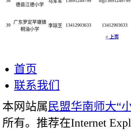
38
13891249799
mjj13891249799
马军军
德县江德小学
广东罗定苹塘镇
39
13412903633
13412903633
李琼芝
桐油小学
< 上页
首页
联系我们
本网站属
民盟华南师大“
所有。推荐在Internet Exp