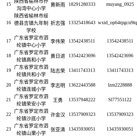
陕西省榆林市乔
15
18291280333
muyang_0925
黄新雨
沟湾中心小学
陕西省榆林市绥
16
13325418643
wxid_op64rpgcu9t
德县吉镇九年制
折志强
学校
广东省罗定市泗
17
13542438511
13542438511
李伟荣
纶镇中心小学
广东省罗定市泗
18
13542423696
13542423696
黄日进
纶镇高和小学
广东省罗定市泗
19
13411743313
13411743313
陆志荣
纶镇共和小学
广东省罗定市泗
20
13622443588
lzm2228888
李志明
纶镇连城小学
广东省罗定市泗
21
13537948222
Sl77551122
王勇
纶镇荣安小学
广东省罗定市泗
22
13537909323
13537909323
许金汉
纶镇沙底小学
广东省罗定市泗
23
13435930051
13435930051
张亚清
纶镇山栗小学