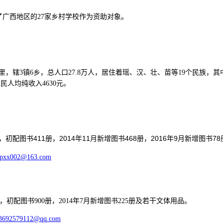
了广西地区的27家乡村学校作为资助对象。
里，辖3镇6乡，总人口27.8万人，居住着瑶、汉、壮、苗等19个民族，其中
民人均纯收入4630元。
图书411册，2014年11月新增图书468册，2016年9月新增图书7
pxx002@163.com
配图书900册，2014年7月新增图书225册及若干文体用品。
3692579112@qq.com