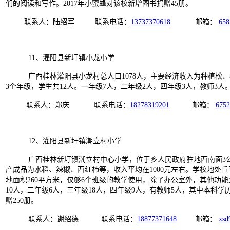
们的阅读和写作。2017年小蜜蜂对该校新增图书捐赠45册。
联系人：陆绍军 联系电话：
13737370618
邮箱：
65
11、灌阳县新圩镇小龙小学
广西桂林灌阳县小龙村总人口
1078
人，主要经济收入为种植松、
3
个年级，学生共
12
人。一年级
7
人，二年级
2
人，四年级
3
人，教师
3
人
联系人：郑庆 联系电话：
18278319201
邮箱：
675
12、灌阳县新圩镇潮立村小学
广西桂林新圩镇潮立村中心小学，位于乡人民政府驻地西南面3公里的潮立
产成品为水稻、辣椒、西红柿等，收入平均在1000元左右。学校地处丘
地面积260平方米，仅够6个班级的教学使用，除了办公室外，其他功能
10人，二年级6人，三年级18人，四年级9人，有教师5人，其中本科
赠250册。
联系人：谢绍德 联系电话：
18877371648
邮箱：
xsd