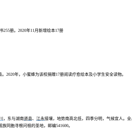
55册。2020年11月新增绘本17册
020年，小蜜蜂为该校捐赠17册阅读疗愈绘本及小学生安全读物。
川
道县
江永
，东与湖南
、
接壤，地势南高北低，四季分明，气候宜人。全县总
族同胞寻根问祖的圣地，邮编541600。