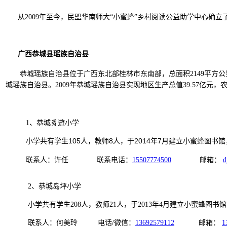
从2009年至今，民盟华南师大“小蜜蜂”乡村阅读公益助学中心确立
广西恭城县瑶族自治县
恭城瑶族自治县位于广西东北部
桂林市东南部，总面积2149平方公
城瑶族自治县。2009年恭城瑶族自治县实现地区生产总值39.57亿元，农
豸逰小学
1、恭城
小学共有学生105人，教师8人，于2014年7月建立小蜜蜂图书馆，初配
联系人：许任 联系电话：
15507774500
邮箱：
d
2、恭城岛坪小学
小学共有学生208人，教师21人，于2013年4月建立小蜜蜂图书馆，初
联系人：何美玲 电话/微信：
13692579112
邮箱：
1