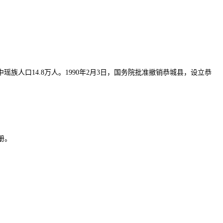
瑶族人口14.8万人。1990年2月3日，国务院批准撤销恭城县，设立恭
8册。