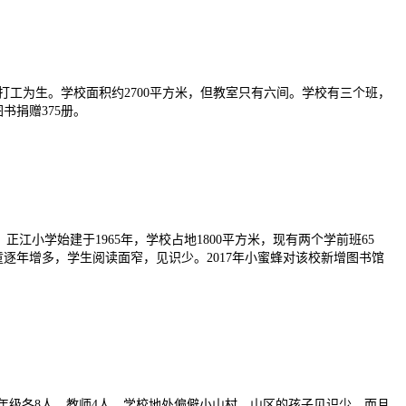
工为生。学校面积约2700平方米，但教室只有六间。学校有三个班，
书捐赠375册。
小学始建于1965年，学校占地1800平方米，现有两个学前班65
童逐年增多，学生阅读面窄，见识少。2017年小蜜蜂对该校新增图书馆
三年级各8人，教师4人。学校地处偏僻小山村，山区的孩子见识少，而且