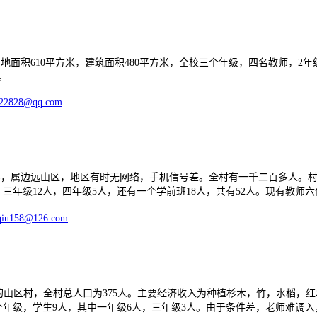
10平方米，建筑面积480平方米，全校三个年级，四名教师，2年级5人
。
22828@qq.com
，属边远山区，地区有时无网络，手机信号差。全村有一千二百多人。村
三年级12人，四年级5人，还有一个学前班18人，共有52人
。现有教师六
qiu158@126.com
村，全村总人口为375人。主要经济收入为种植杉木，竹，水稻，红薯等
二个年级，学生9人，其中一年级6人，三年级3人。由于条件差，老师难