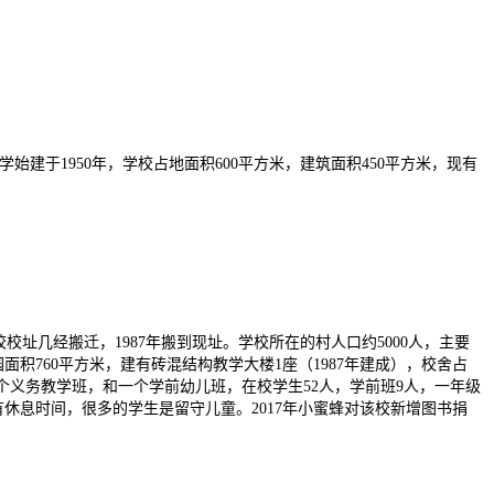
学始建于
1950
年，学校占地面积
600
平方米，建筑面积
450
平方米，现有
址几经搬迁，1987年搬到现址。学校所在的村人口约5000人，主要
积760平方米，建有砖混结构教学大楼1座（1987年建成），校舍占
4个义务教学班，和一个学前幼儿班，在校学生52人，学前班9人，一年级
有休息时间，很多的学生是留守儿童。2017年小蜜蜂对该校新增图书捐