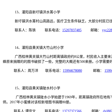
13、灌阳县新圩镇洪水箐小学
新圩镇洪水箐村山高路远，医疗卫生条件缺乏，大部分村民已往县
联系人：陈铁 联系电话：
15207837485
邮箱：
yyc22
14、灌阳县黄关镇大竹山村小学
广西桂林黄关镇大竹山村距离镇政府约8公里，村民收入主要来源于种
蜂原来捐赠的的图书破损了一些，完整的大概还有500来册。小学需要
联系人：周万洋 联系电话：
15994678080
邮箱：
1599
15、灌阳县黄关镇陡水村小学
广西桂林黄关镇陡水小学始建于1969年，距离镇政府所在地有7公
师。2017年小蜜蜂对该校新增图书捐赠80册。
联系人:谭宗文 联系电话：
13737371566
邮箱：
dxl80