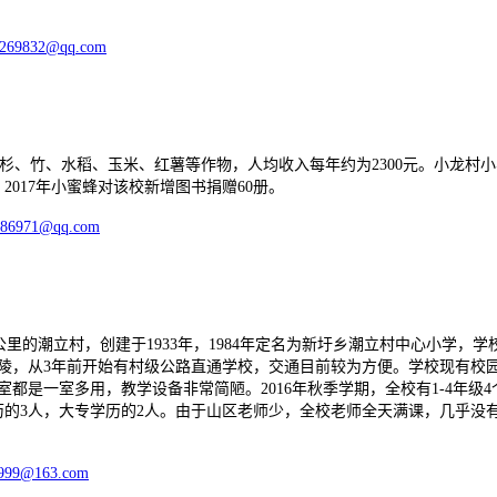
8269832@qq.com
杉、竹、水稻、玉米、红薯等作物，人均收入每年约为
2300
元。小龙村小
。2017年小蜜蜂对该校新增图书捐赠60册。
286971@qq.com
村，创建于1933年，1984年定名为新圩乡潮立村中心小学，学校校
陵，从3年前开始有村级公路直通学校，交通目前较为方便。学校现有校园面
室都是一室多用，教学设备非常简陋。2016年秋季学期，全校有1-4年级
学历的3人，大专学历的2人。由于山区老师少，全校老师全天满课，几乎没
999@163.com