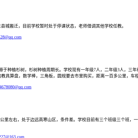
城搬迁，目前学校暂时处于停课状态，老师借调其他学校任教。
828@qq.com
植杉树，杉树种植周期长。学校现有一年级7人，二年级3人，三年级7
的教具算盘，数学棒，三角板，圆规要去市里购买，距离一百多公里，车程要
4678080@qq.com
里左右，处于边远高寒山区，条件差。学校目前有三个班级三个班，一年级
227@163.com