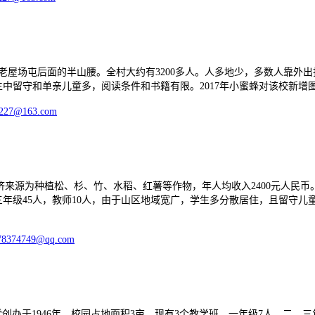
场屯后面的半山腰。全村大约有3200多人。人多地少，多数人靠外出打
学生中留守和单亲儿童多，阅读条件和书籍有限。2017年小蜜蜂对该校新增图
0227@163.com
为种植松、杉、竹、水稻、红薯等作物，年人均收入2400元人民币。正江
，三年级45人，教师10人，由于山区地域宽广，学生多分散居住，且留守儿
78374749@qq.com
创办于1946年，校园占地面积3亩，现有3个教学班，一年级7人，二，