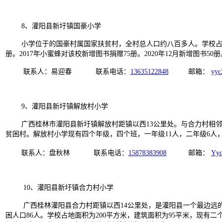
8、灌阳县新圩镇国豪小学
小学位于的国豪村属国家扶贫村，全村总人口约八百多人。学校占地面积6
册。2017年小蜜蜂对该校新增图书捐赠75册。2020年12月新增图书50册
联系人：易迎春 联系电话：
13635122848
邮箱：
yyc
9、灌阳县新圩镇解放村小学
广西桂林市灌阳县新圩镇解放村距镇以西13公里处。与合力村相邻
贫困村。解放村小学现有四个年级，四个班，一年级11人，二年级6人，
联系人：盘秋林 联系电话：
15878383908
邮箱：
Yy
10、灌阳县新圩镇合力村小学
广西桂林灌阳县合力村距镇以西14公里处，是灌阳县一个最边远的山区
困人口86人。学校占地面积为200平方米，建筑面积为95平米，现有