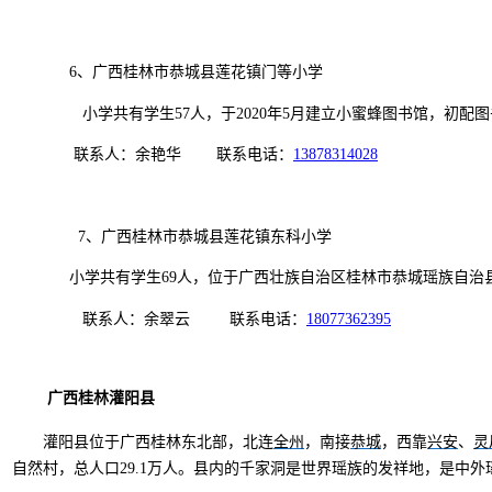
6
、广西桂林市恭城县莲花镇门等小学
小学共有学生57人，于2020年5月建立小蜜蜂图书馆，初配图书2
联系人：余艳华 联系电话：
13878314028
7、广西桂林市恭城县莲花镇东科小学
小学共有学生69人，位于广西壮族自治区桂林市恭城瑶族自治县。2
联系人：余翠云 联系电话：
18077362395
广西桂林
灌阳县
全州
恭城
兴安
灵
灌阳县位于广西桂林东北部，北连
，南接
，西靠
、
自然村，总人口29.1万人。县内的千家洞是世界瑶族的发祥地，是中外瑶