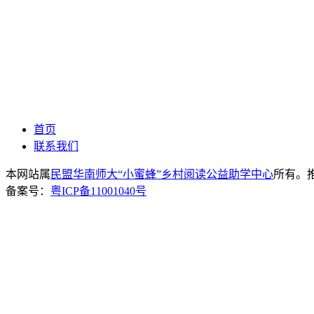
首页
联系我们
本网站属
民盟华南师大“小蜜蜂”乡村阅读公益助学中心
所有。推荐
备案号：
粤ICP备11001040号